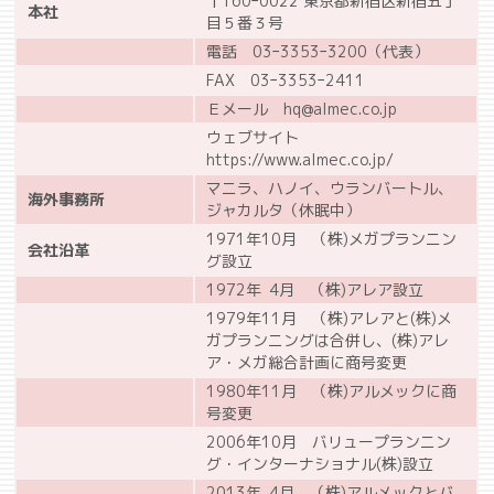
〒160ｰ0022 東京都新宿区新宿五丁
本社
目５番３号
電話 03ｰ3353ｰ3200（代表）
FAX 03ｰ3353ｰ2411
Ｅメール hq@almec.co.jp
ウェブサイト
https://www.almec.co.jp/
マニラ、ハノイ、ウランバートル、
海外事務所
ジャカルタ（休眠中）
1971年10月 （株)メガプランニン
会社沿革
グ設立
1972年 4月 （株)アレア設立
1979年11月 （株)アレアと(株)メ
ガプランニングは合併し、(株)アレ
ア・メガ総合計画に商号変更
1980年11月 （株)アルメックに商
号変更
2006年10月 バリュープランニン
グ・インターナショナル(株)設立
2013年 4月 （株)アルメックとバ