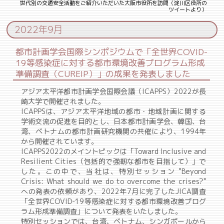
世代別の交通安全活動をご紹介いただいた大阪市役所を訪問（淀川区役所の
ツイートより）
2022年9月
都市計画学会国際シンポジウムで「全世界COVID-
19等感染症に対する都市環境改善プログラム形成
準備調査（CUREIP）」の成果を発表しました
アジア太平洋都市計画学会国際会議（ICAPPS）2022が長
崎大学で開催されました。
ICAPPSは、アジア太平洋地域の都市・地域計画に関する
学術交流の促進を目的とし、日本都市計画学会、韓国、台
湾、ベトナムの都市計画研究機関の共催により、1994年
から開催されています。
ICAPPS2022のメイントピックは「Toward Inclusive and
Resilient Cities（包括的で強靭な都市を目指して）」で
した。この中で、当社は、特別セッション "Beyond
Crisis: What should we do to overcome the crises?"
への発表の依頼があり、2022年7月に完了したJICA調査
「全世界COVID-19等感染症に対する都市環境改善プログ
ラム形成準備調査」について発表をいたしました。
特別セッションでは、台湾、ベトナム、シンガポールから