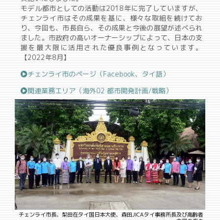
モデル都市としての活動は2018年に完了していますが、
チェンライ市はその成果を基に、様々な取組を続けてお
り、今回も、市長自ら、その成果と今後の展望が述べられ
ました。市政府の高いオーナーシップによって、日本の支
援を最大限に活用された優良事例となっています。
【2022年8月】
チェンライ市のページ（Facebook、タイ語）
関連業務エリア（海外02 都市開発計画/戦略）
チェンライ市長、梨田在タイ国日本大使、森田JICAタイ事務所長及び高齢者