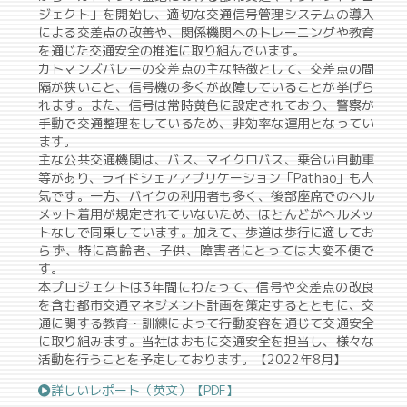
ジェクト」を開始し、適切な交通信号管理システムの導入
による交差点の改善や、関係機関へのトレーニングや教育
を通じた交通安全の推進に取り組んでいます。
カトマンズバレーの交差点の主な特徴として、交差点の間
隔が狭いこと、信号機の多くが故障していることが挙げら
れます。また、信号は常時黄色に設定されており、警察が
手動で交通整理をしているため、非効率な運用となってい
ます。
主な公共交通機関は、バス、マイクロバス、乗合い自動車
等があり、ライドシェアアプリケーション「Pathao」も人
気です。一方、バイクの利用者も多く、後部座席でのヘル
メット着用が規定されていないため、ほとんどがヘルメッ
トなしで同乗しています。加えて、歩道は歩行に適してお
らず、特に高齢者、子供、障害者にとっては大変不便で
す。
本プロジェクトは3年間にわたって、信号や交差点の改良
を含む都市交通マネジメント計画を策定するとともに、交
通に関する教育・訓練によって行動変容を通じて交通安全
に取り組みます。当社はおもに交通安全を担当し、様々な
活動を行うことを予定しております。【2022年8月】
詳しいレポート（英文）【PDF】