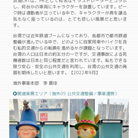
淡海LRTは、PRとして有名なイラストレーターとコラボ
し、何台かの車両にキャラクターを設置しています。ピー
ク時は通勤者が立っている中で、キャラクターが席を譲る
気もなく座っているのは、とても珍しい風景だと思いま
す。
台湾では近年鉄道ブームになっており、各都市で都市鉄道
整備が進んでいる中で、どのように自家用車やバイクを含
む私的交通からの転換を進めるかが課題となっています。
台湾の人口は日本の約五分の一ですが、交通事故による死
傷者数は日本と同じ程度だと言われています。私もできる
限り安心・安全の公共交通を利用し、台湾の公共交通の発
展を期待したいと思います。【2022年9月】
海外事業本部 李 晨瑋
関連業務エリア（海外05 公共交通整備／事業運営）