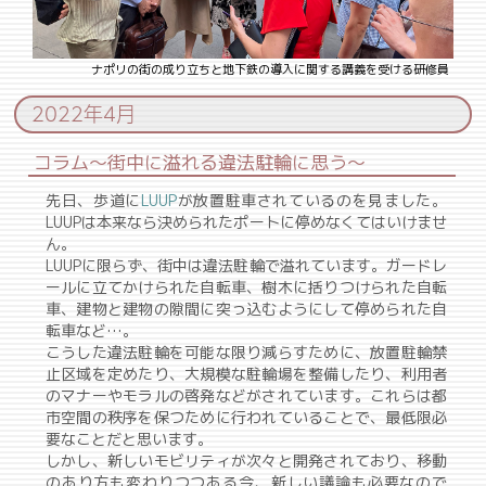
ナポリの街の成り立ちと地下鉄の導入に関する講義を受ける研修員
2022年4月
コラム〜街中に溢れる違法駐輪に思う〜
先日、歩道に
LUUP
が放置駐車されているのを見ました。
LUUPは本来なら決められたポートに停めなくてはいけませ
ん。
LUUPに限らず、街中は違法駐輪で溢れています。ガードレ
ールに立てかけられた自転車、樹木に括りつけられた自転
車、建物と建物の隙間に突っ込むようにして停められた自
転車など…。
こうした違法駐輪を可能な限り減らすために、放置駐輪禁
止区域を定めたり、大規模な駐輪場を整備したり、利用者
のマナーやモラルの啓発などがされています。これらは都
市空間の秩序を保つために行われていることで、最低限必
要なことだと思います。
しかし、新しいモビリティが次々と開発されており、移動
のあり方も変わりつつある今、新しい議論も必要なので