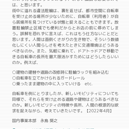
は、と思います。
街中に溢れる違法駐輪は、裏を返せば、都市空間に自転車
を受け止める場所が少ないために、自転車（利用者）が自
ら居場所を見つけている状態と捉えることもできます。放
置駐輪禁止区域でも便利だからとお店の前に停めてしま
う。誤解を恐れずに言えば、これはもう仕方ないことだと
思います。人間は面倒くさがりの生き物で、そういう数値
化しにくい人間らしさを考えたときに交通環境はどうある
べきなのか。また、気軽に乗れて、ドアトゥドアで移動で
きる自転車の長所を最大限活かすためにはどうしたらいい
のか。例えば、
○建物の建替や道路の改修時に駐輪ラックを組み込む
○自転車を立てかけられるガードレール
○乗ったまま建物の中に入っていける etc.
自転車を例にとりましたが、新しいモビリティについても
同様で、それらを受け止める道路や建物はどうあるべきな
のか。新しいモビリティの特徴や長所、人間の根源的な欲
求を捉えながら、考えていきたいです。【2022年4月】
国内事業本部 永島 奨之