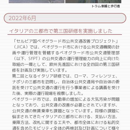
トラム車線と歩行者
2022年6月
イタリアの三都市で第三国研修を実施しました
「セルビア国ベオグラード市公共交通改善プロジェクト」
（JICA）では、ベオグラード市における公共交通機関の計
画や運行管理を管轄するベオグラード市公共交通管理部
（以下、SfPT）の公共交通の運行管理能力の向上に向けた
取組の一環として、欧州先進国における全四回の第三国研
修を計画及び実施しています。
第二回となるイタリア研修では、ローマ、フィレンツェ、
ナポリの三都市を訪問し、自治体公共交通局や自治体の委
託を受けて公共交通の運行を行う事業者による講義を受け
た後、実際の運行現場を視察しました。
ベオグラード市では、自動車の増加による大気汚染が問題
となっており、公共交通の改善が必要とされていますが、
公共交通の無賃乗車も課題となっています。同様の課題に
悩まされてきたイタリアの三都市における、支払い方法、
乗降方法、改札に関する工夫や、都市全体における私的交
通を含めたモビリティ全体の再検討及び計画について様々