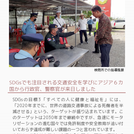
検問所での指導風景
SDGsでも注目される交通安全を学びにアジア６カ
国から行政官、警察官が来日しました
SDGsの目標3「すべての人に健康と福祉を」には、
「2020年までに、世界の道路交通事故による死傷者を半
減させる」という、ターゲットが盛り込まれています。こ
のターゲットは2030年まで継続中ですが、急速にモータ
リゼーションの進む国々では免許制度や安全教育が追い付
いておらず達成が難しい課題の一つと言われています。