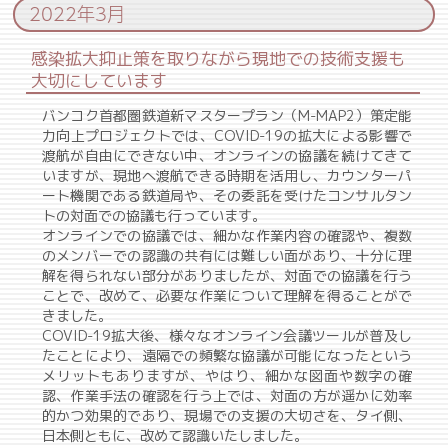
2022年3月
感染拡大抑止策を取りながら現地での技術支援も
大切にしています
バンコク首都圏鉄道新マスタープラン（M-MAP2）策定能
力向上プロジェクトでは、COVID-19の拡大による影響で
渡航が自由にできない中、オンラインの協議を続けてきて
いますが、現地へ渡航できる時期を活用し、カウンターパ
ート機関である鉄道局や、その委託を受けたコンサルタン
トの対面での協議も行っています。
オンラインでの協議では、細かな作業内容の確認や、複数
のメンバーでの認識の共有には難しい面があり、十分に理
解を得られない部分がありましたが、対面での協議を行う
ことで、改めて、必要な作業について理解を得ることがで
きました。
COVID-19拡大後、様々なオンライン会議ツールが普及し
たことにより、遠隔での頻繁な協議が可能になったという
メリットもありますが、やはり、細かな図面や数字の確
認、作業手法の確認を行う上では、対面の方が遥かに効率
的かつ効果的であり、現場での支援の大切さを、タイ側、
日本側ともに、改めて認識いたしました。