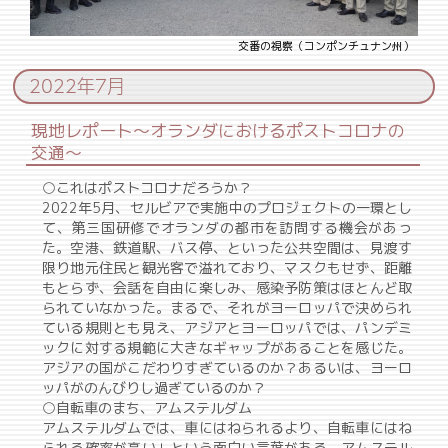
交番の視察（コンポンチュナン州）
2022年7月
現地レポート～オランダにおけるポストコロナの
交通～
○これはポストコロナだろうか？
2022年5月、セルビアで実施中のプロジェクトの一環とし
て、第三国研修でオランダの都市を訪問する機会があっ
た。空港、鉄道駅、バス停、といった公共空間は、見渡す
限り地元住民と観光客で溢れており、マスクもせず、距離
もとらず、会話を自由に楽しみ、感染予防策はほとんど取
られていなかった。まるで、それがヨーロッパで決められ
ている規則とも見え、アジアとヨーロッパでは、パンデミ
ックに対する規範に大きなギャップがあることを感じた。
アジアの国がこだわりすぎているのか？あるいは、ヨーロ
ッパがのんびりし過ぎているのか？
○自転車のまち、アムステルダム
アムステルダムでは、車にはねられるより、自転車にはね
られる確率が高い」という面白い言葉がある。アムステル