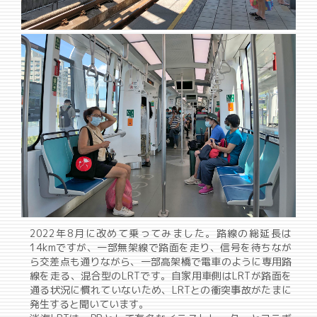
2022年8月に改めて乗ってみました。路線の総延長は
14kmですが、一部無架線で路面を走り、信号を待ちなが
ら交差点も通りながら、一部高架橋で電車のように専用路
線を走る、混合型のLRTです。自家用車側はLRTが路面を
通る状況に慣れていないため、LRTとの衝突事故がたまに
発生すると聞いています。