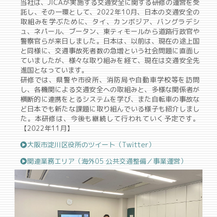
当社は、JICAが実施する交通安全に関する研修の運営を受
託し、その一環として、2022年10月、日本の交通安全の
取組みを学ぶために、タイ、カンボジア、バングラデシ
ュ、ネパール、ブータン、東ティモールから道路行政官や
警察官らが来日しました。日本は、以前は、現在の途上国
と同様に、交通事故死者数の急増という社会問題に直面し
ていましたが、様々な取り組みを経て、現在は交通安全先
進国となっています。
研修では、県警や市役所、消防局や自動車学校等を訪問
し、各機関による交通安全への取組みと、多様な関係者が
横断的に連携をとるシステムを学び、また自転車の事故な
ど日本でも新たな課題に取り組んでいる様子も紹介しまし
た。本研修は、今後も継続して行われていく予定です。
【2022年11月】
大阪市淀川区役所のツイート（Twitter）
関連業務エリア（海外05 公共交通整備／事業運営）